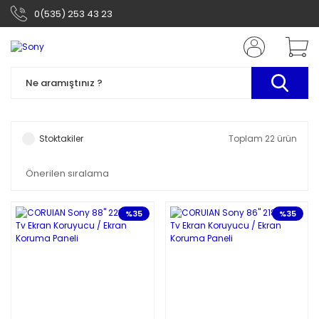
0(535) 253 43 23
Stoktakiler
Toplam 22 ürün
%35
%35