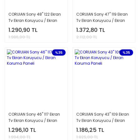
CORUIAN Sony 48'' 122 Ekran
CORUIAN Sony 47'' 119 Ekran
Tv Ekran Koruyucu / Ekran
Tv Ekran Koruyucu / Ekran
Koruma Paneli
Koruma Paneli
1.290,90 TL
1.372,80 TL
1.986,00 TL
2.112,00 TL
%35
%35
CORUIAN Sony 46'' 117 Ekran
CORUIAN Sony 43'' 109 Ekran
Tv Ekran Koruyucu / Ekran
Tv Ekran Koruyucu / Ekran
Koruma Paneli
Koruma Paneli
1.296,10 TL
1.186,25 TL
1.994,00 TL
1.825,00 TL