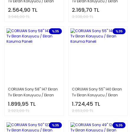
Tv Ekran Koruyucu / Ekran
Tv Ekran Koruyucu / Ekran
Koruma Paneli
Koruma Paneli
2.564,90 TL
2.169,70 TL
3.946,00 TL
3.338,00 TL
%35
%35
CORUIAN Sony 58'' 147 Ekran
CORUIAN Sony 55'' 140 Ekran
Tv Ekran Koruyucu / Ekran
Tv Ekran Koruyucu / Ekran
Koruma Paneli
Koruma Paneli
1.899,95 TL
1.724,45 TL
2.923,00 TL
2.653,00 TL
%35
%35