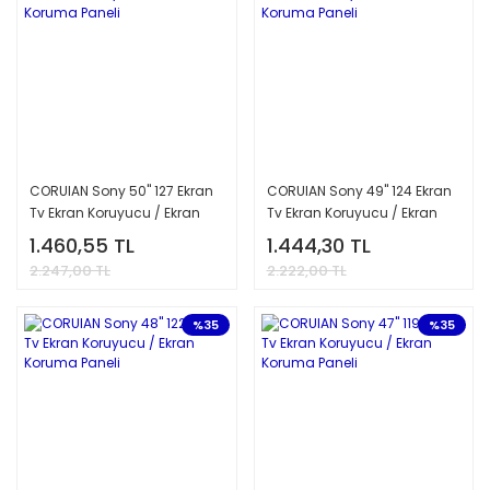
CORUIAN Sony 50'' 127 Ekran
CORUIAN Sony 49'' 124 Ekran
Tv Ekran Koruyucu / Ekran
Tv Ekran Koruyucu / Ekran
Koruma Paneli
Koruma Paneli
1.460,55 TL
1.444,30 TL
2.247,00 TL
2.222,00 TL
%35
%35