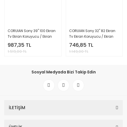
CORUIAN Sony 39'' 100 Ekran
CORUIAN Sony 32'' 82 Ekran
Tv Ekran Koruyucu / Ekran
Tv Ekran Koruyucu / Ekran
Koruma Paneli
Koruma Paneli
987,35 TL
746,85 TL
1.519,00 TL
1.149,00 TL
Sosyal Medyada Bizi Takip Edin
İLETİŞİM