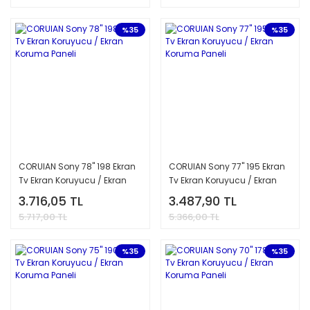
%35
%35
CORUIAN Sony 78'' 198 Ekran
CORUIAN Sony 77'' 195 Ekran
Tv Ekran Koruyucu / Ekran
Tv Ekran Koruyucu / Ekran
Koruma Paneli
Koruma Paneli
3.716,05 TL
3.487,90 TL
5.717,00 TL
5.366,00 TL
%35
%35