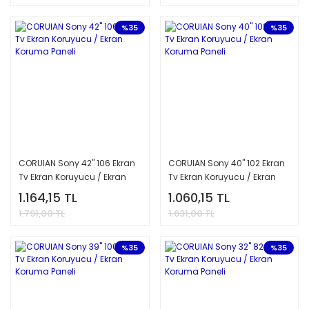
%35
%35
CORUIAN Sony 42'' 106 Ekran
CORUIAN Sony 40'' 102 Ekran
Tv Ekran Koruyucu / Ekran
Tv Ekran Koruyucu / Ekran
Koruma Paneli
Koruma Paneli
1.164,15 TL
1.060,15 TL
1.791,00 TL
1.631,00 TL
%35
%35