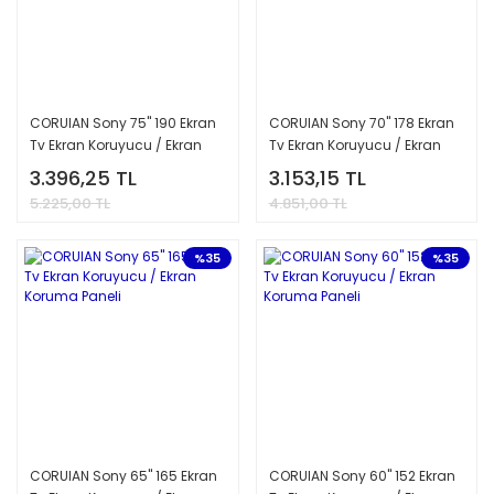
CORUIAN Sony 75'' 190 Ekran
CORUIAN Sony 70'' 178 Ekran
Tv Ekran Koruyucu / Ekran
Tv Ekran Koruyucu / Ekran
Koruma Paneli
Koruma Paneli
3.396,25 TL
3.153,15 TL
5.225,00 TL
4.851,00 TL
%35
%35
CORUIAN Sony 65'' 165 Ekran
CORUIAN Sony 60'' 152 Ekran