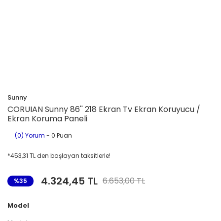
Sunny
CORUIAN Sunny 86'' 218 Ekran Tv Ekran Koruyucu /
Ekran Koruma Paneli
(0) Yorum
- 0 Puan
*453,31 TL den başlayan taksitlerle!
4.324,45 TL
6.653,00 TL
%35
Model