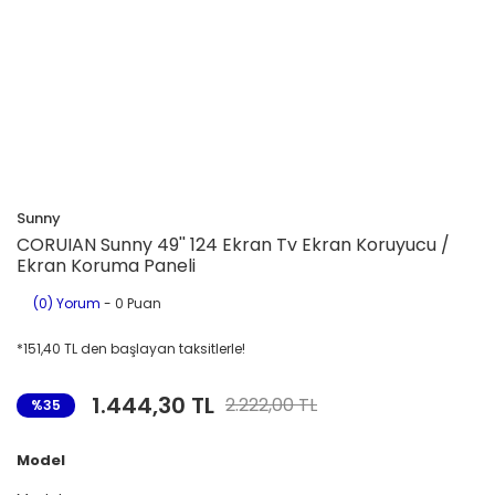
Sunny
CORUIAN Sunny 49'' 124 Ekran Tv Ekran Koruyucu /
Ekran Koruma Paneli
(0) Yorum
- 0 Puan
*151,40 TL den başlayan taksitlerle!
1.444,30 TL
2.222,00 TL
%35
Model