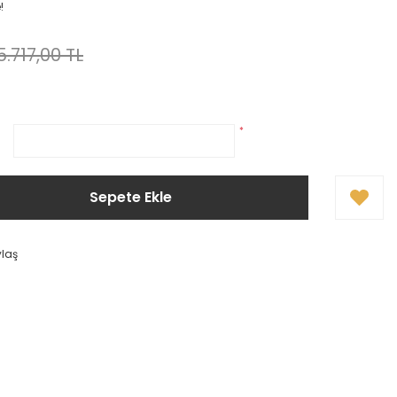
!
5.717,00 TL
*
Sepete Ekle
ylaş