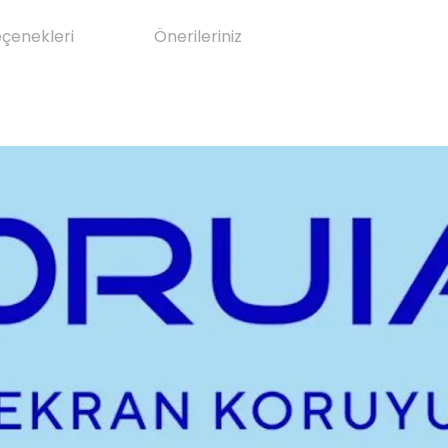
eçenekleri
Önerileriniz