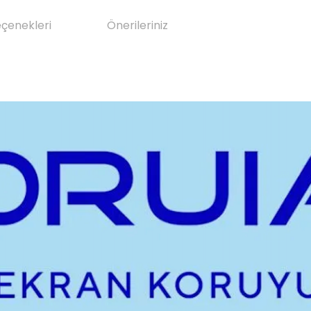
eçenekleri
Önerileriniz