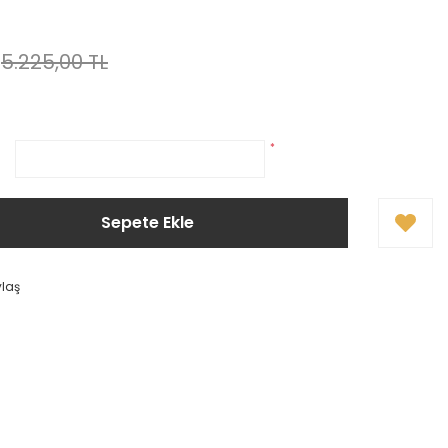
!
5.225,00 TL
*
Sepete Ekle
ylaş