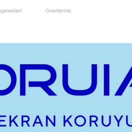
eçenekleri
Önerileriniz