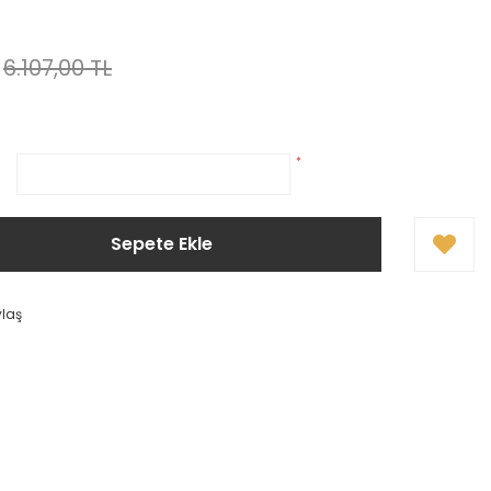
6.107,00 TL
*
Sepete Ekle
ylaş