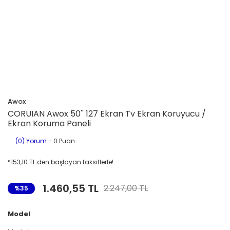
Awox
CORUIAN Awox 50'' 127 Ekran Tv Ekran Koruyucu /
Ekran Koruma Paneli
(0) Yorum
- 0 Puan
*153,10 TL den başlayan taksitlerle!
1.460,55 TL
2.247,00 TL
%35
Model