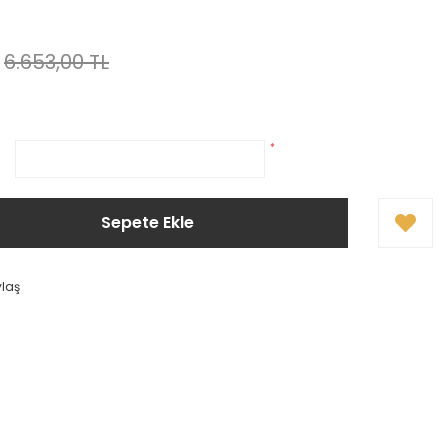
6.653,00 TL
*
Sepete Ekle
ylaş