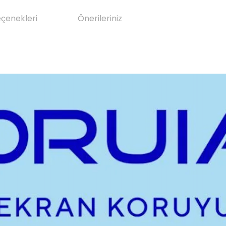
eçenekleri
Önerileriniz