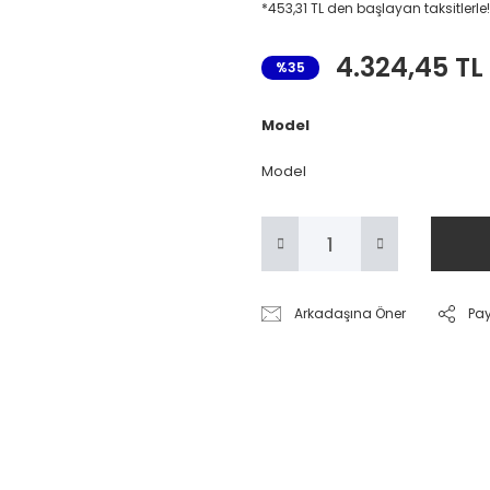
*453,31 TL den başlayan taksitlerle!
4.324,45 TL
%35
Model
Model
Arkadaşına Öner
Pa