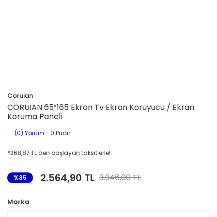
Coruian
CORUIAN 65”165 Ekran Tv Ekran Koruyucu / Ekran
Koruma Paneli
(0) Yorum
- 0 Puan
*268,87 TL den başlayan taksitlerle!
2.564,90 TL
3.946,00 TL
%35
Marka