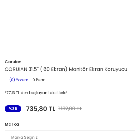
Coruian
CORUIAN 31.5'' ( 80 Ekran) Monitör Ekran Koruyucu
(0) Yorum
- 0 Puan
*77,13 TL den başlayan taksitlerle!
735,80 TL
1.132,00 TL
%35
Marka