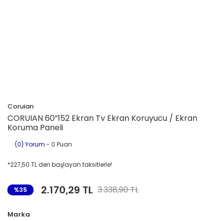
Coruian
CORUIAN 60”152 Ekran Tv Ekran Koruyucu / Ekran
Koruma Paneli
(0) Yorum
- 0 Puan
*227,50 TL den başlayan taksitlerle!
2.170,29 TL
3.338,90 TL
%35
Marka