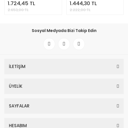
Koruma Paneli
Koruma Paneli
1.724,45 TL
1.444,30 TL
2.653,00 TL
2.222,00 TL
Sosyal Medyada Bizi Takip Edin
İLETİŞİM
ÜYELİK
SAYFALAR
HESABIM