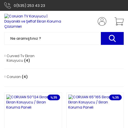
0(535) 253 43 23
Curved Tv Ekran
Koruyucu
(4)
Coruian
(4)
%35
%35